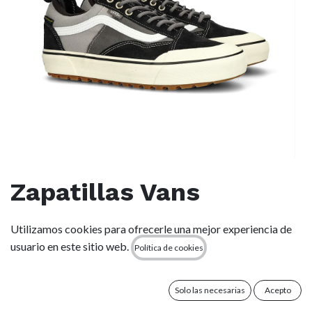
Zapatillas Vans
Impermeables MTE Old
Utilizamos cookies para ofrecerle una mejor experiencia de
Skool Waterproof -
usuario en este sitio web.
Política de cookies
Black/Pewter/White
Solo las necesarias
Acepto
(0 reseña)