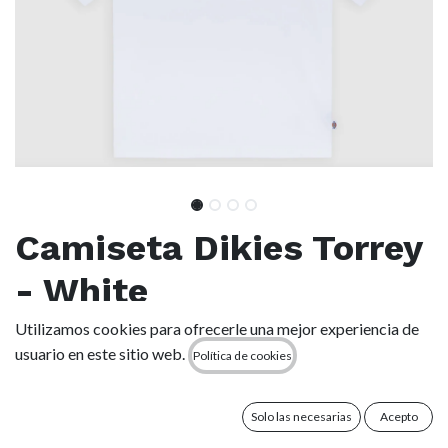
Camiseta Dikies Torrey
- White
Utilizamos cookies para ofrecerle una mejor experiencia de
(0 reseña)
usuario en este sitio web.
Política de cookies
La camiseta de manga corta Torrey mantiene la sencillez con
un estampado cuadrado y un diseño de letras en negrita.
Confeccionada con algodón 100 %, esta camiseta es perfecta
Solo las necesarias
Acepto
para un uso diario.