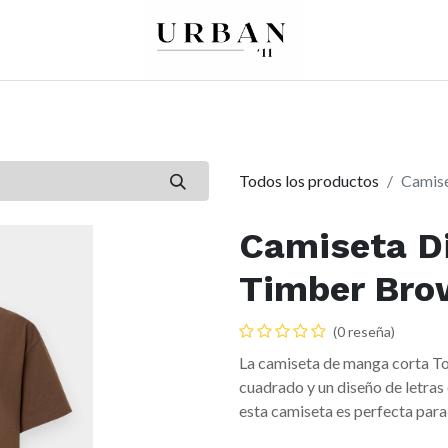
0
0
re
Mujer
Peques
Marcas
Todos los productos
Camise
Camiseta Di
Timber Bro
(0 reseña)
La camiseta de manga corta To
cuadrado y un diseño de letras
esta camiseta es perfecta para 