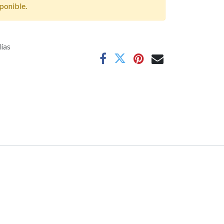
ponible.
días