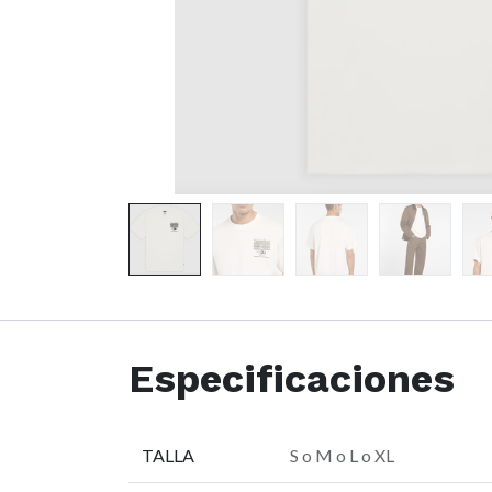
Especificaciones
TALLA
S
o
M
o
L
o
XL