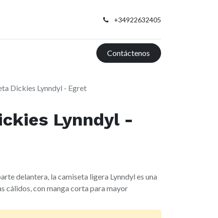
+34922632405
Contáctenos
ta Dickies Lynndyl - Egret
ckies Lynndyl -
rte delantera, la camiseta ligera Lynndyl es una
as cálidos, con manga corta para mayor