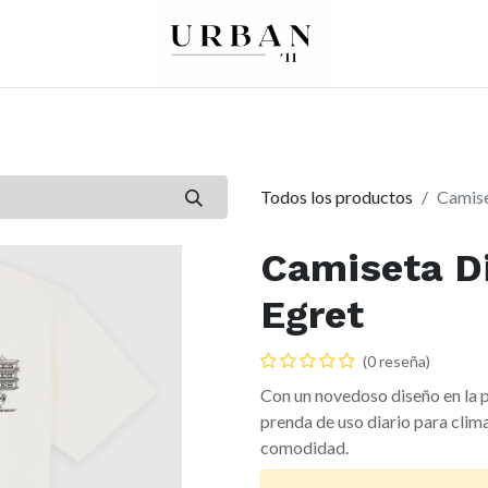
0
0
re
Mujer
Peques
Marcas
Todos los productos
Camise
Camiseta Di
Egret
(0 reseña)
Con un novedoso diseño en la pa
prenda de uso diario para clim
comodidad.