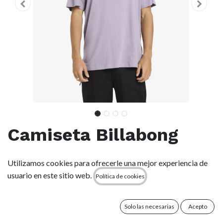
Camiseta Billabong
Post Cards - Purple
Utilizamos cookies para ofrecerle una mejor experiencia de
Ash (pps)
usuario en este sitio web.
Política de cookies
(0 reseña)
Solo las necesarias
Acepto
Características