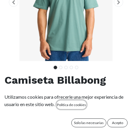
Camiseta Billabong
Gimmicks - Sagebrush
Utilizamos cookies para ofrecerle una mejor experiencia de
(bmr0)
usuario en este sitio web.
Política de cookies
(0 reseña)
Solo las necesarias
Acepto
Características