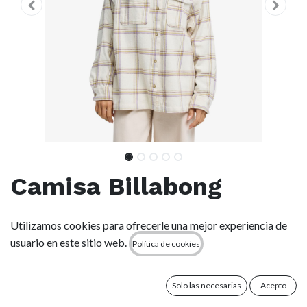
Camisa Billabong
Coastal Breeze - White
Utilizamos cookies para ofrecerle una mejor experiencia de
Cap (wcp)
usuario en este sitio web.
Política de cookies
(0 reseña)
Solo las necesarias
Acepto
Características