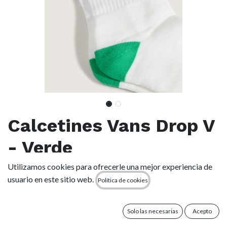
Calcetines Vans Drop V
- Verde
Utilizamos cookies para ofrecerle una mejor experiencia de
(0 reseña)
usuario en este sitio web.
Política de cookies
20,00
€
Solo las necesarias
Acepto
TALLA