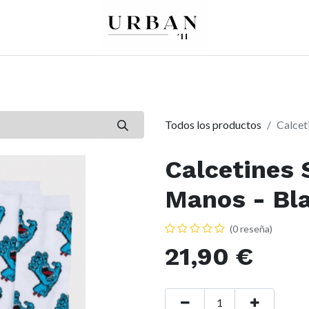
0
0
re
Mujer
Peques
Marcas
Todos los productos
Calcet
Calcetines 
Manos - Bl
(0 reseña)
21,90
€