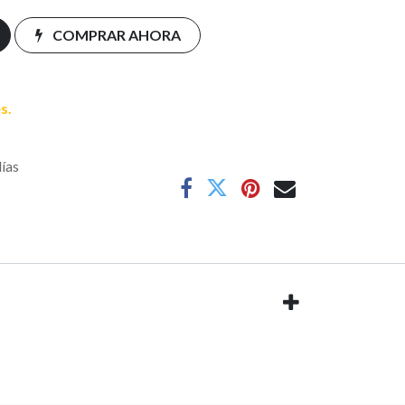
COMPRAR AHORA
s.
días