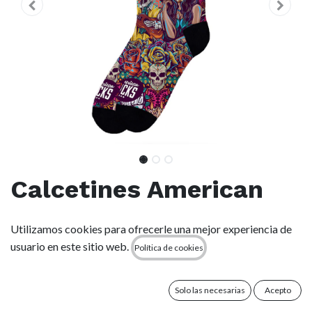
Calcetines American
Socks - Día De Los
Utilizamos cookies para ofrecerle una mejor experiencia de
Muertos
usuario en este sitio web.
Política de cookies
(0 reseña)
Solo las necesarias
Acepto
-Largo medio-alto: hasta la mitad de la pantorrilla.