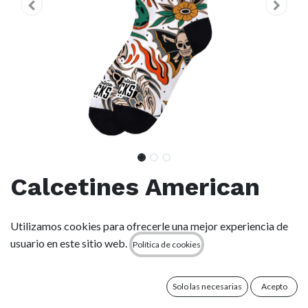
Calcetines American
Socks - Death Proof
Utilizamos cookies para ofrecerle una mejor experiencia de
usuario en este sitio web.
Política de cookies
(0 reseña)
-Largo medio-alto: hasta la mitad de la pantorrilla.
-Dos tallas para un ajuste perfecto
Solo las necesarias
Acepto
-Diseñado para la acción y la comodidad.