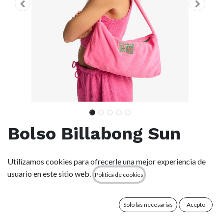
Bolso Billabong Sun
Lovers - Guava (mly0)
Utilizamos cookies para ofrecerle una mejor experiencia de
usuario en este sitio web.
Política de cookies
(0 reseña)
Bolso en tejido de toalla para mujer
Solo las necesarias
Acepto
Características