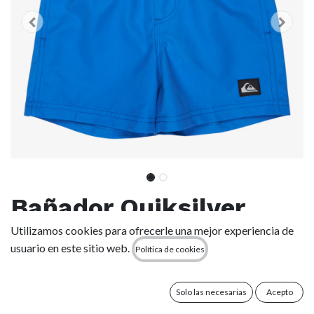
Bañador Quiksilver
Everyday Volley 12" (2-
Utilizamos cookies para ofrecerle una mejor experiencia de
usuario en este sitio web.
Política de cookies
6 años) - Nebulas Blue
(bqv0)
Solo las necesarias
Acepto