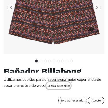
Bañador Billabong
Wasted Times Layback
Utilizamos cookies para ofrecerle una mejor experiencia de
usuario en este sitio web.
Política de cookies
- Black Print (blk6)
Solo las necesarias
Acepto
(0 reseña)